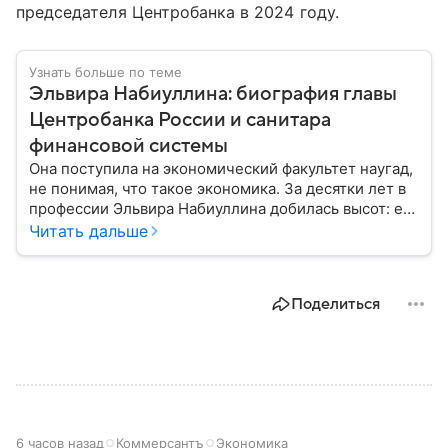
председателя Центробанка в 2024 году.
Узнать больше по теме
Эльвира Набиуллина: биография главы
Центробанка России и санитара
финансовой системы
Она поступила на экономический факультет наугад,
не понимая, что такое экономика. За десятки лет в
профессии Эльвира Набиуллина добилась высот: ей
довелось поработать и профильным министром, и в
Читать дальше
банках. Собрали главное из биографии
председателя Центрального банка России,
влияющего на жизнь целой страны.
Поделиться
6 часов назад
Коммерсантъ
Экономика