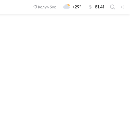
Колумбус
+29°
81.41