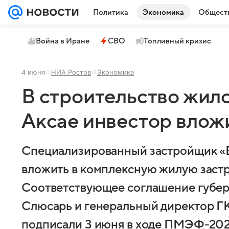
Политика
Экономика
Общест
Война в Иране
СВО
Топливный кризис
4 июня
НИА Ростов
Экономика
В строительство жило
Аксае инвестор вложи
Специализированный застройщик «Б-
вложить в комплексную жилую застро
Соответствующее соглашение губер
Слюсарь и генеральный директор ГК
подписали 3 июня в ходе ПМЭФ-202