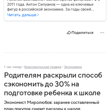
2011 года. Антон Силуанов — одна из ключевых
фигур в российской экономике. За годы своей
работы он внес значительный вклад в стабилизацию
Читать дальше
финансовой системы страны, курируя важные
реформы и управляя денежными потоками в
непростые для России периоды. Собрали главное
Поделиться
из его биографии.
1 час назад
Комсомольская правда
Экономика
Родителям раскрыли способ
сэкономить до 30% на
подготовке ребенка к школе
Экономист Миролюбов: заранее составленный
план покупок снизит расходы к школе.