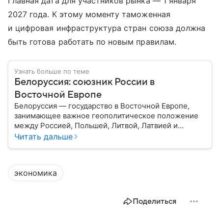
Главная дата для участников рынка — 1 января
2027 года. К этому моменту таможенная
и цифровая инфраструктура стран союза должна
быть готова работать по новым правилам.
Узнать больше по теме
Белоруссия: союзник России в
Восточной Европе
Белоруссия — государство в Восточной Европе,
занимающее важное геополитическое положение
между Россией, Польшей, Литвой, Латвией и
Украиной. Несмотря на свою небольшую
Читать дальше
территорию, страна играет значительную роль в
международной политике и экономике региона. В
этом материале разбираем главное о союзной РФ
экономика
республике.
Поделиться