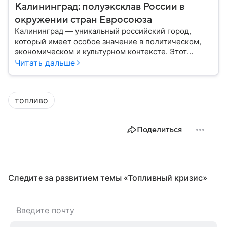
Калининград: полуэксклав России в
окружении стран Евросоюза
Калининград — уникальный российский город,
который имеет особое значение в политическом,
экономическом и культурном контексте. Этот
город, расположенный в самом сердце Европы,
Читать дальше
остается частью России — эксклавом, отделенным
от основной территории страны. В материале —
главное об этом населенном пункте.
топливо
Поделиться
Следите за развитием темы «Топливный кризис»