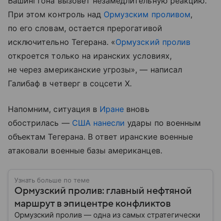
Вашингтона вызовет незамедлительную реакцию.
При этом контроль над
Ормузским проливом
,
по его словам, остается прерогативой
исключительно Тегерана. «
Ормузский пролив
откроется только на иранских условиях,
не через американские угрозы», — написал
Галибаф в четверг в соцсети X.
Напомним, ситуация в
Иране
вновь
обострилась —
США
нанесли
удары по военным
объектам Тегерана. В ответ иранские военные
атаковали военные базы американцев.
Узнать больше по теме
Ормузский пролив: главный нефтяной
маршрут в эпицентре конфликтов
Ормузский пролив — одна из самых стратегически