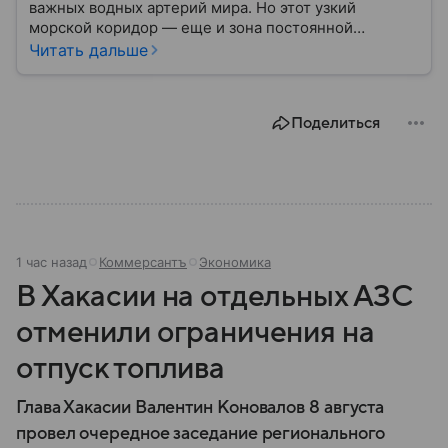
важных водных артерий мира. Но этот узкий
морской коридор — еще и зона постоянной
напряженности: Иран не раз угрожал перекрыть его
Читать дальше
в ответ на санкции и военные угрозы. Разбираемся,
где находится пролив, кому он принадлежит и
почему его безопасность волнует весь мир.
Поделиться
1 час назад
Коммерсантъ
Экономика
В Хакасии на отдельных АЗС
отменили ограничения на
отпуск топлива
Глава Хакасии Валентин Коновалов 8 августа
провел очередное заседание регионального