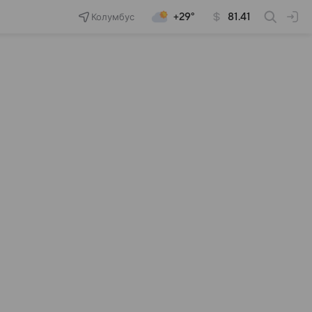
Колумбус
+29°
81.41