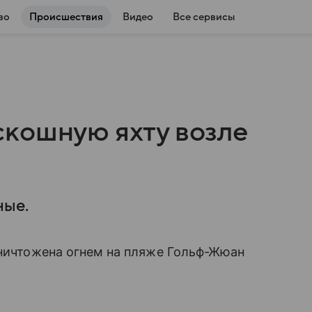
во
Происшествия
Видео
Все сервисы
кошную яхту возле
ные.
уничтожена огнем на пляже Гольф-Жюан