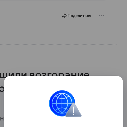
Поделиться
шили возгорание
ов после падения
ано возгорание топливных