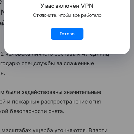
е падения обломков
У вас включ
ён
V
P
N
 Михаил Евраев сообщил,
Отключите, чтобы всё работало
чайшие сроки благодаря усилиям
Готово
 человека личного состава и 47 единиц
агодарю спецслужбы за слаженные
н.
нём были задействованы значительные
лей и пожарных распространение огня
кой безопасности снята.
и масштабах ущерба уточняются. Власти