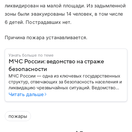
ликвидирован на малой площади. Из задымленной
зоны были эвакуированы 14 человек, в том числе
6 детей. Пострадавших нет.
Причина пожара устанавливается.
Узнать больше по теме
МЧС России: ведомство на страже
безопасности
МЧС России — одна из ключевых государственных
структур, отвечающих за безопасность населения и
ликвидацию чрезвычайных ситуаций. Ведомство
играет важную роль в защите граждан от
Читать дальше
природных катастроф, техногенных аварий и других
угроз. В этом материале разбираем, что
представляет собой МЧС, как оно устроено, какие
пожары
задачи выполняет и какую роль играет в
современной России.