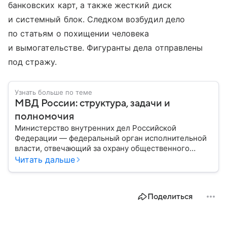
банковских карт, а также жесткий диск
и системный блок. Следком возбудил дело
по статьям о похищении человека
и вымогательстве. Фигуранты дела отправлены
под стражу.
Узнать больше по теме
МВД России: структура, задачи и
полномочия
Министерство внутренних дел Российской
Федерации — федеральный орган исполнительной
власти, отвечающий за охрану общественного
порядка, борьбу с преступностью, обеспечение
Читать дальше
безопасности граждан и реализацию
государственной политики в сфере внутренних дел.
В материале рассказываем, чем занимается МВД
Поделиться
России, какие задачи выполняет министерство, как
устроена его структура, кто возглавляет ведомство
и какие полномочия оно имеет.