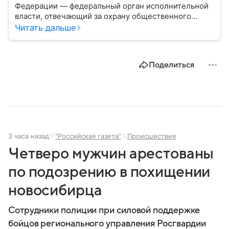
Федерации — федеральный орган исполнительной
власти, отвечающий за охрану общественного
порядка, борьбу с преступностью, обеспечение
Читать дальше
безопасности граждан и реализацию
государственной политики в сфере внутренних дел.
В материале рассказываем, чем занимается МВД
Поделиться
России, какие задачи выполняет министерство, как
устроена его структура, кто возглавляет ведомство
и какие полномочия оно имеет.
3 часа назад
"Российская газета"
Происшествия
Четверо мужчин арестованы
по подозрению в похищении
новосибирца
Сотрудники полиции при силовой поддержке
бойцов регионального управления Росгвардии