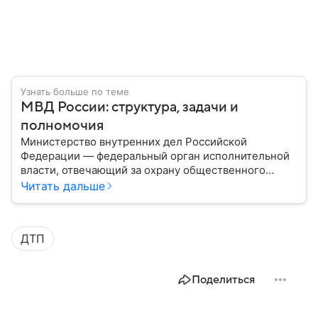
Узнать больше по теме
МВД России: структура, задачи и
полномочия
Министерство внутренних дел Российской
Федерации — федеральный орган исполнительной
власти, отвечающий за охрану общественного
порядка, борьбу с преступностью, обеспечение
Читать дальше
безопасности граждан и реализацию
государственной политики в сфере внутренних дел.
В материале рассказываем, чем занимается МВД
ДТП
России, какие задачи выполняет министерство, как
устроена его структура, кто возглавляет ведомство
и какие полномочия оно имеет.
Поделиться