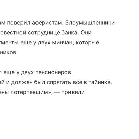
 сам поверил аферистам. Злоумышленники
овестной сотруднице банка. Они
ументы еще у двух минчан, которые
ников.
л еще у двух пенсионеров
й и должен был спрятать все в тайнике,
щены потерпевшим», — привели