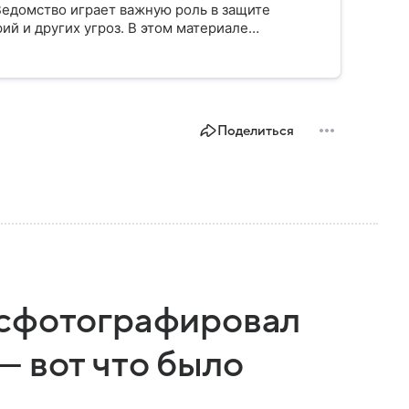
Ведомство играет важную роль в защите
ий и других угроз. В этом материале
строено, какие задачи выполняет и какую роль
Поделиться
 сфотографировал
— вот что было