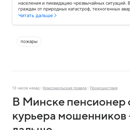
населения и ликвидацию чрезвычайных ситуаций. 
граждан от природных катастроф, техногенных авар
разбираем, что представляет собой МЧС, как оно у
Читать дальше
играет в современной России.
пожары
13 часов назад
Комсомольская правда
Происшествия
В Минске пенсионер
курьера мошенников 
дальше