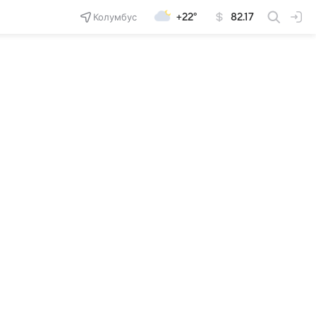
Колумбус
+22°
82.17