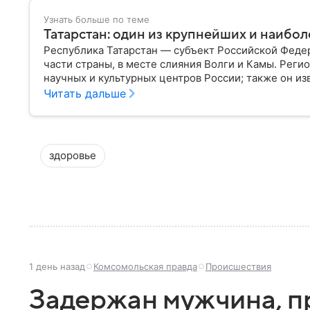
Узнать больше по теме
Татарстан: один из крупнейших и наибо
Республика Татарстан — субъект Российской Феде
части страны, в месте слияния Волги и Камы. Реги
научных и культурных центров России; также он и
историческим наследием, многонациональным нас
Читать дальше
самое главное.
здоровье
1 день назад
Комсомольская правда
Происшествия
Задержан мужчина, 