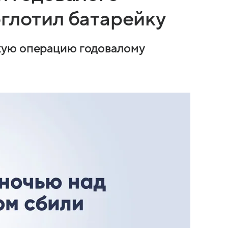
оглотил батарейку
кую операцию годовалому