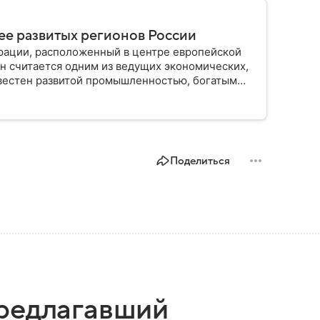
лее развитых регионов России
рации, расположенный в центре европейской
он считается одним из ведущих экономических,
звестен развитой промышленностью, богатым
елением и столицей — Казанью. Собрали все
Поделиться
предлагавший