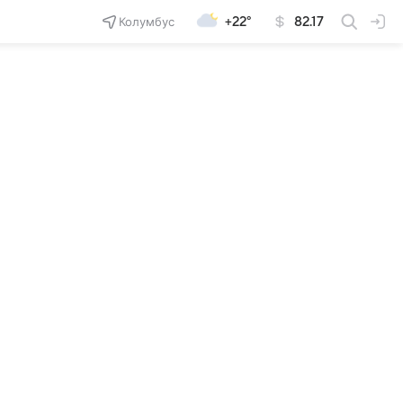
Колумбус
+22°
82.17