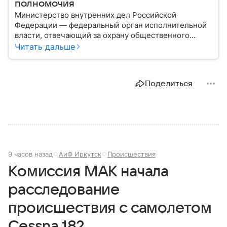
полномочия
Министерство внутренних дел Российской
Федерации — федеральный орган исполнительной
власти, отвечающий за охрану общественного
порядка, борьбу с преступностью, обеспечение
Читать дальше
безопасности граждан и реализацию
государственной политики в сфере внутренних дел.
В материале рассказываем, чем занимается МВД
Поделиться
России, какие задачи выполняет министерство, как
устроена его структура, кто возглавляет ведомство
и какие полномочия оно имеет.
9 часов назад
АиФ Иркутск
Происшествия
Комиссия МАК начала
расследование
происшествия с самолетом
Cessna 182