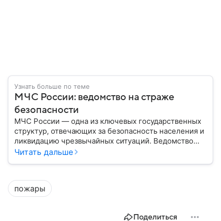
Узнать больше по теме
МЧС России: ведомство на страже
безопасности
МЧС России — одна из ключевых государственных
структур, отвечающих за безопасность населения и
ликвидацию чрезвычайных ситуаций. Ведомство
играет важную роль в защите граждан от
Читать дальше
природных катастроф, техногенных аварий и других
угроз. В этом материале разбираем, что
представляет собой МЧС, как оно устроено, какие
пожары
задачи выполняет и какую роль играет в
современной России.
Поделиться