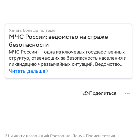
Узнать больше по теме
МЧС России: ведомство на страже
безопасности
МЧС России — одна из ключевых государственных
структур, отвечающих за безопасность населения и
ликвидацию чрезвычайных ситуаций. Ведомство
играет важную роль в защите граждан от
Читать дальше
природных катастроф, техногенных аварий и других
угроз. В этом материале разбираем, что
представляет собой МЧС, как оно устроено, какие
Поделиться
задачи выполняет и какую роль играет в
современной России.
21 минуту назад
АиФ Ростов-на-Дону
Происшествия