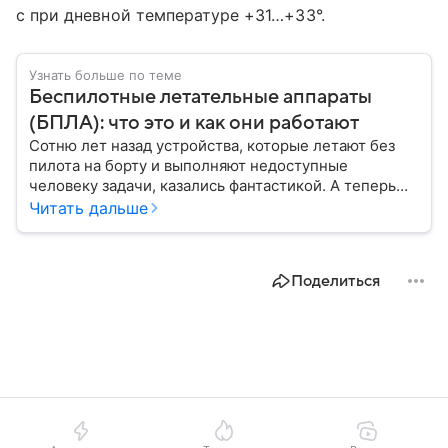
с при дневной температуре +31…+33°.
Узнать больше по теме
Беспилотные летательные аппараты
(БПЛА): что это и как они работают
Сотню лет назад устройства, которые летают без
пилота на борту и выполняют недоступные
человеку задачи, казались фантастикой. А теперь
они стали реальностью: собрали главное о
Читать дальше
беспилотных летательных аппаратах (БПЛА) и о
том, для чего они нужны.
Поделиться