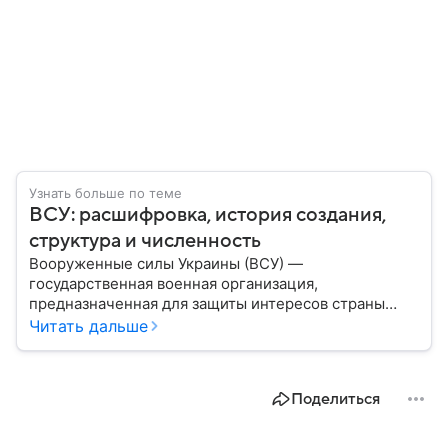
Узнать больше по теме
ВСУ: расшифровка, история создания,
структура и численность
Вооруженные силы Украины (ВСУ) —
государственная военная организация,
предназначенная для защиты интересов страны
военным путем. Была создана после
Читать дальше
провозглашения независимости Украины в 1991
году. В материале — главное по теме.
Поделиться