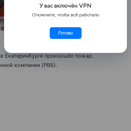
У вас включ
ён
V
P
N
Отключите, чтобы всё работало
Готово
в Екатеринбурге произошёл пожар.
нной компании (РВБ).