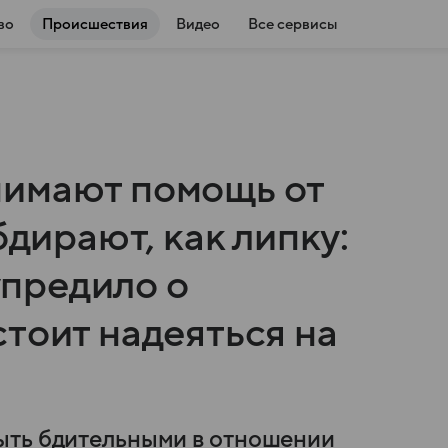
во
Происшествия
Видео
Все сервисы
нимают помощь от
бдирают, как липку:
предило о
тоит надеяться на
ыть бдительными в отношении