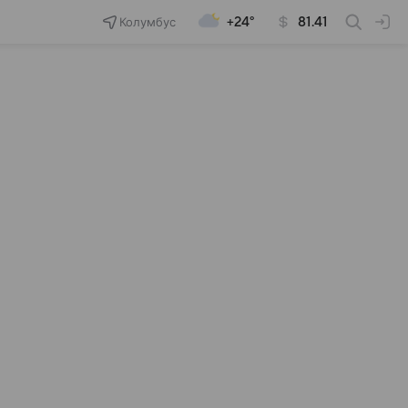
Колумбус
+24°
81.41