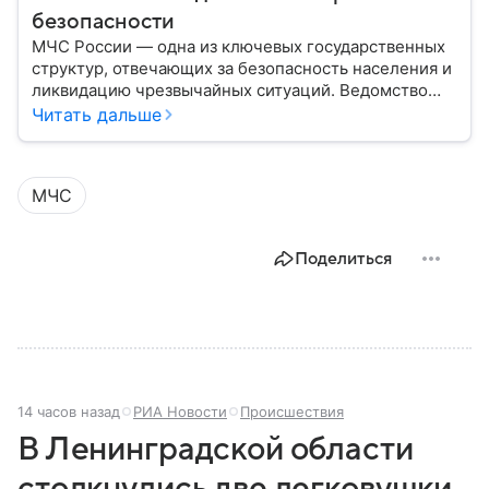
безопасности
МЧС России — одна из ключевых государственных
структур, отвечающих за безопасность населения и
ликвидацию чрезвычайных ситуаций. Ведомство
играет важную роль в защите граждан от
Читать дальше
природных катастроф, техногенных аварий и других
угроз. В этом материале разбираем, что
представляет собой МЧС, как оно устроено, какие
МЧС
задачи выполняет и какую роль играет в
современной России.
Поделиться
14 часов назад
РИА Новости
Происшествия
В Ленинградской области
столкнулись две легковушки