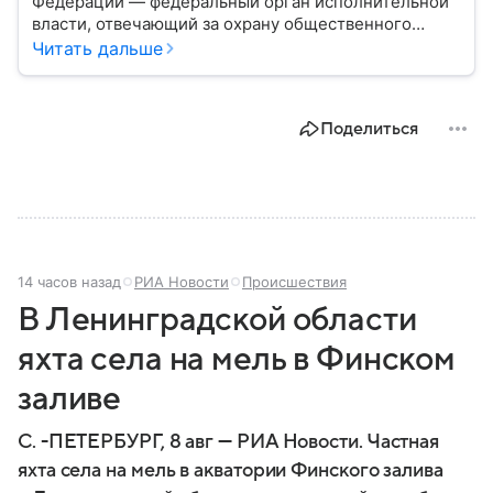
Федерации — федеральный орган исполнительной
власти, отвечающий за охрану общественного
порядка, борьбу с преступностью, обеспечение
Читать дальше
безопасности граждан и реализацию
государственной политики в сфере внутренних дел.
В материале рассказываем, чем занимается МВД
Поделиться
России, какие задачи выполняет министерство, как
устроена его структура, кто возглавляет ведомство
и какие полномочия оно имеет.
14 часов назад
РИА Новости
Происшествия
В Ленинградской области
яхта села на мель в Финском
заливе
С. -ПЕТЕРБУРГ, 8 авг — РИА Новости. Частная
яхта села на мель в акватории Финского залива