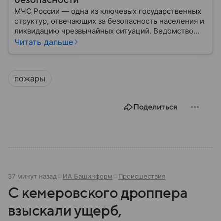
безопасности
МЧС России — одна из ключевых государственных
структур, отвечающих за безопасность населения и
ликвидацию чрезвычайных ситуаций. Ведомство
играет важную роль в защите граждан от
Читать дальше
природных катастроф, техногенных аварий и других
угроз. В этом материале разбираем, что
представляет собой МЧС, как оно устроено, какие
пожары
задачи выполняет и какую роль играет в
современной России.
Поделиться
37 минут назад
ИА Башинформ
Происшествия
С кемеровского дроппера
взыскали ущерб,