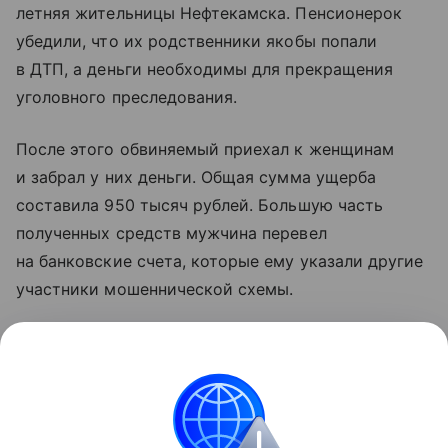
летняя жительницы Нефтекамска. Пенсионерок
убедили, что их родственники якобы попали
в ДТП, а деньги необходимы для прекращения
уголовного преследования.
После этого обвиняемый приехал к женщинам
и забрал у них деньги. Общая сумма ущерба
составила 950 тысяч рублей. Большую часть
полученных средств мужчина перевел
на банковские счета, которые ему указали другие
участники мошеннической схемы.
В ходе расследования житель Уфы признал вину.
Прокуратура Нефтекамска утвердила
обвинительное заключение. Уголовное дело
направили в Нефтекамский городской суд