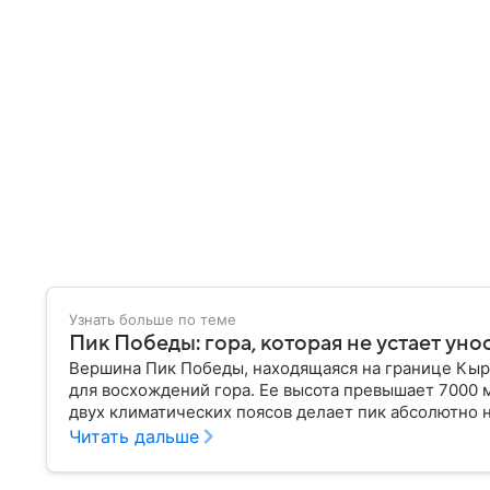
Узнать больше по теме
Пик Победы: гора, которая не устает уно
Вершина Пик Победы, находящаяся на границе Кырг
для восхождений гора. Ее высота превышает 7000 
двух климатических поясов делает пик абсолютно 
название этой горы так часто связано трагическим
Читать дальше