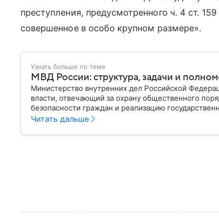
преступления, предусмотренного ч. 4 ст. 15
совершенное в особо крупном размере».
Узнать больше по теме
МВД России: структура, задачи и полно
Министерство внутренних дел Российской Федера
власти, отвечающий за охрану общественного поря
безопасности граждан и реализацию государственн
материале рассказываем, чем занимается МВД Росс
Читать дальше
устроена его структура, кто возглавляет ведомств