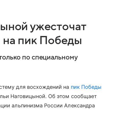
цыной ужесточат
 на пик Победы
только по специальному
стему для восхождений на
пик Победы
альи Наговицыной. Об этом сообщает
ации альпинизма России Александра