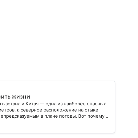
сить жизни
ызстана и Китая — одна из наиболее опасных
метров, а северное расположение на стыке
непредсказуемым в плане погоды. Вот почему
и событиями.