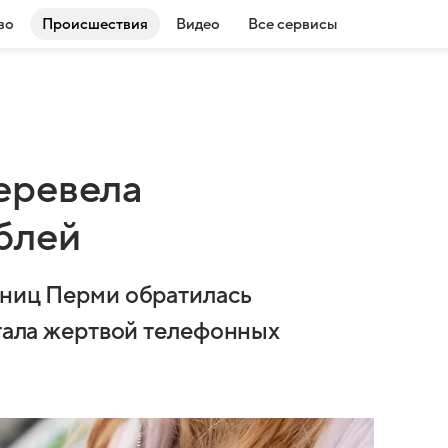
во
Происшествия
Видео
Все сервисы
еревела
блей
ьниц Перми обратилась
стала жертвой телефонных