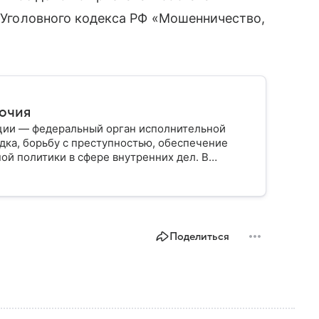
9 Уголовного кодекса РФ «Мошенничество,
мочия
ции — федеральный орган исполнительной
дка, борьбу с преступностью, обеспечение
ой политики в сфере внутренних дел. В
ии, какие задачи выполняет министерство, как
о и какие полномочия оно имеет.
Поделиться