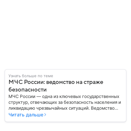
Узнать больше по теме
МЧС России: ведомство на страже
безопасности
МЧС России — одна из ключевых государственных
структур, отвечающих за безопасность населения и
ликвидацию чрезвычайных ситуаций. Ведомство
играет важную роль в защите граждан от
Читать дальше
природных катастроф, техногенных аварий и других
угроз. В этом материале разбираем, что