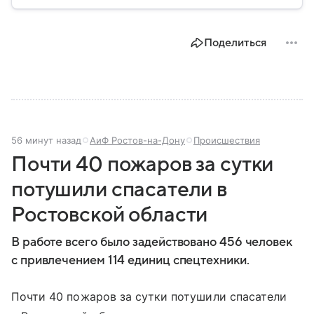
природных катастроф, техногенных аварий и других
угроз. В этом материале разбираем, что
представляет собой МЧС, как оно устроено, какие
Поделиться
задачи выполняет и какую роль играет в
современной России.
56 минут назад
АиФ Ростов-на-Дону
Происшествия
Почти 40 пожаров за сутки
потушили спасатели в
Ростовской области
В работе всего было задействовано 456 человек
с привлечением 114 единиц спецтехники.
Почти 40 пожаров за сутки потушили спасатели