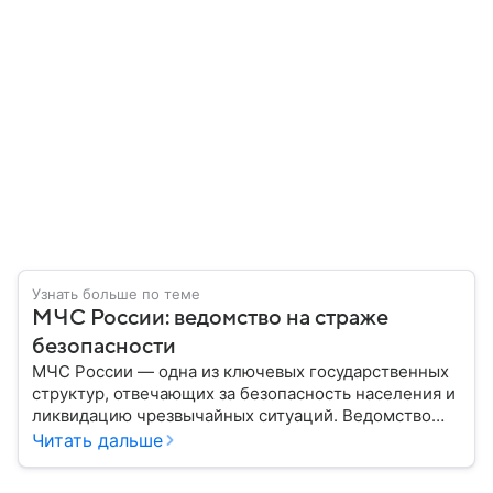
Узнать больше по теме
МЧС России: ведомство на страже
безопасности
МЧС России — одна из ключевых государственных
структур, отвечающих за безопасность населения и
ликвидацию чрезвычайных ситуаций. Ведомство
играет важную роль в защите граждан от
Читать дальше
природных катастроф, техногенных аварий и других
угроз. В этом материале разбираем, что