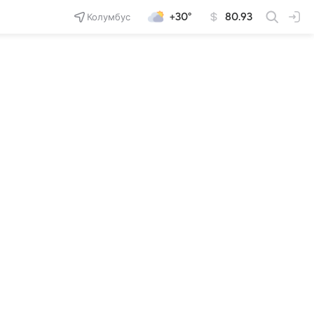
Колумбус
+30°
80.93