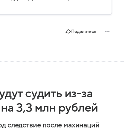
строено, какие задачи выполняет и какую роль
Поделиться
удут судить из-за
на 3,3 млн рублей
од следствие после махинаций