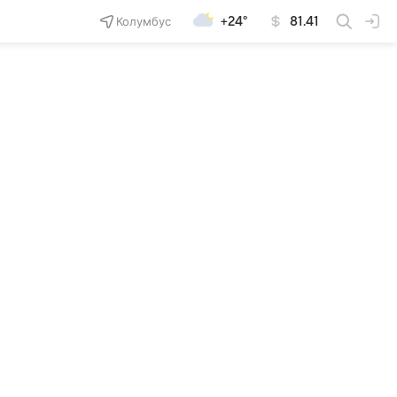
Колумбус
+24°
81.41