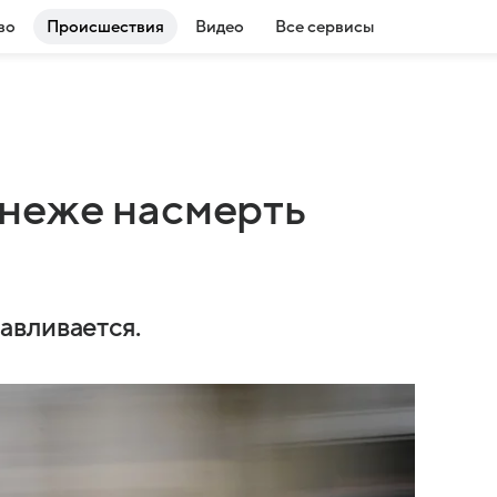
во
Происшествия
Видео
Все сервисы
неже насмерть
авливается.