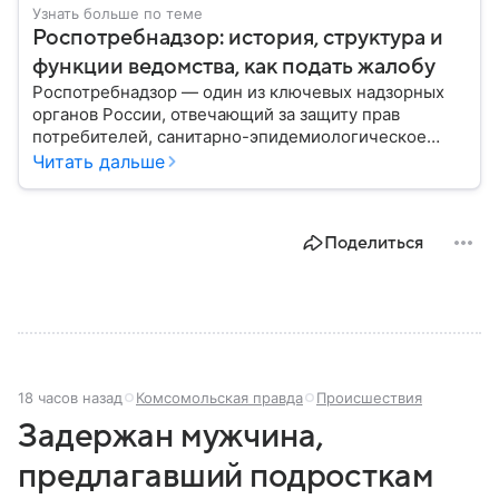
Узнать больше по теме
Роспотребнадзор: история, структура и
функции ведомства, как подать жалобу
Роспотребнадзор — один из ключевых надзорных
органов России, отвечающий за защиту прав
потребителей, санитарно-эпидемиологическое
благополучие населения и контроль соблюдения
Читать дальше
санитарных норм. В материале рассказываем, как
появилось ведомство, чем оно занимается и кто
руководит им сегодня.
Поделиться
18 часов назад
Комсомольская правда
Происшествия
Задержан мужчина,
предлагавший подросткам