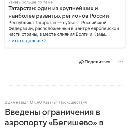
Узнать больше по теме
Татарстан: один из крупнейших и
наиболее развитых регионов России
Республика Татарстан — субъект Российской
Федерации, расположенный в центре европейской
части страны, в месте слияния Волги и Камы.
Регион считается одним из ведущих
Читать дальше
экономических, научных и культурных центров
России; также он известен развитой
промышленностью, богатым историческим
Поделиться
наследием, многонациональным населением и
столицей — Казанью. Собрали все самое главное.
2 дня назад
МК.RU Казань
Происшествия
Введены ограничения в
аэропорту «Бегишево» в