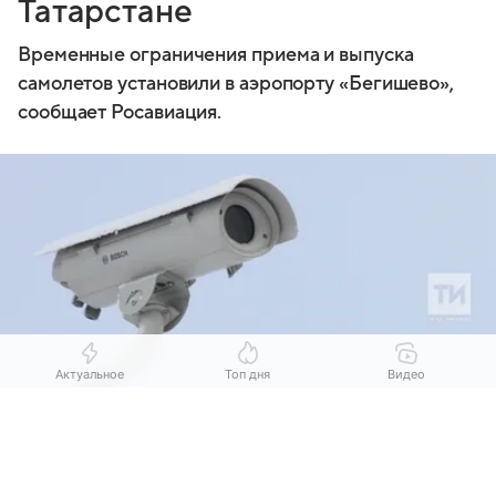
Татарстане
Временные ограничения приема и выпуска
самолетов установили в аэропорту «Бегишево»,
сообщает Росавиация.
Актуальное
Топ дня
Видео
Выберите комментарий
Выберите комментарий
Выберите комментарий
Источник:
МК.RU Казань
Информация полезная и актуальная
Информация полезная и актуальная
Информация полезная и актуальная