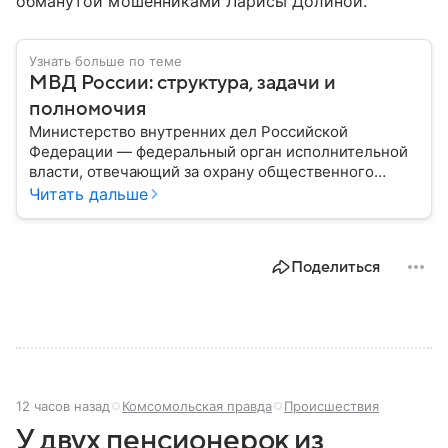
обманутой мошенниками Ларисы Долиной.
Узнать больше по теме
МВД России: структура, задачи и
полномочия
Министерство внутренних дел Российской
Федерации — федеральный орган исполнительной
власти, отвечающий за охрану общественного
порядка, борьбу с преступностью, обеспечение
Читать дальше
безопасности граждан и реализацию
государственной политики в сфере внутренних дел.
В материале рассказываем, чем занимается МВД
Поделиться
России, какие задачи выполняет министерство, как
устроена его структура, кто возглавляет ведомство
и какие полномочия оно имеет.
12 часов назад
Комсомольская правда
Происшествия
У двух пенсионерок из