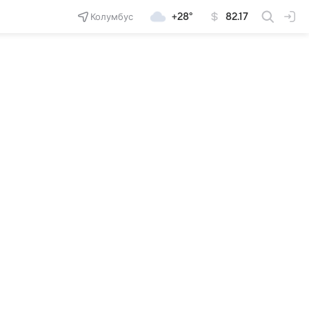
Колумбус
+28°
82.17