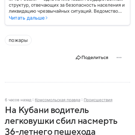
структур, отвечающих за безопасность населения и
ликвидацию чрезвычайных ситуаций. Ведомство
играет важную роль в защите граждан от
Читать дальше
природных катастроф, техногенных аварий и других
угроз. В этом материале разбираем, что
представляет собой МЧС, как оно устроено, какие
пожары
задачи выполняет и какую роль играет в
современной России.
Поделиться
6 часов назад
Комсомольская правда
Происшествия
На Кубани водитель
легковушки сбил насмерть
36-летнего пешехода