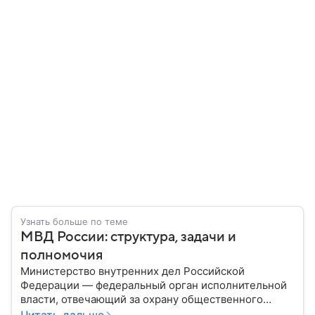
Узнать больше по теме
МВД России: структура, задачи и
полномочия
Министерство внутренних дел Российской
Федерации — федеральный орган исполнительной
власти, отвечающий за охрану общественного
порядка, борьбу с преступностью, обеспечение
Читать дальше