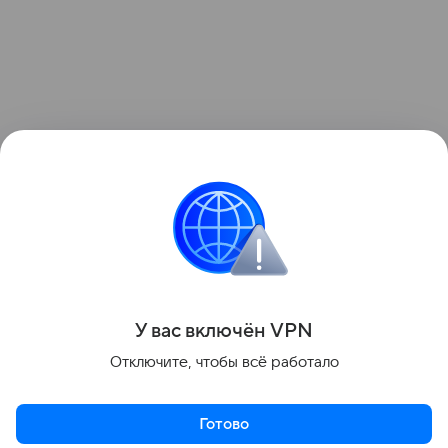
«Ситуацию держим на контроле», — добавили
спасатели.
пожары
Поделиться
У вас включ
ён
V
P
N
Отключите, чтобы всё работало
Готово