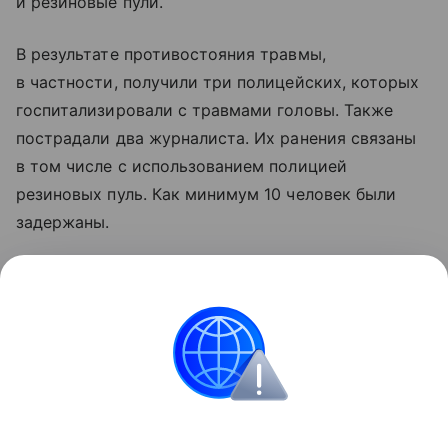
и резиновые пули.
В результате противостояния травмы,
в частности, получили три полицейских, которых
госпитализировали с травмами головы. Также
пострадали два журналиста. Их ранения связаны
в том числе с использованием полицией
резиновых пуль. Как минимум 10 человек были
задержаны.
Напомним, в январе 2024 года тысячи человек
вышли на манифестацию у здания Конгресса
Аргентины в день всеобщей забастовки. Акция
проводилась из-за реформ правительства,
сформированного президентом Хавьером Милеем.