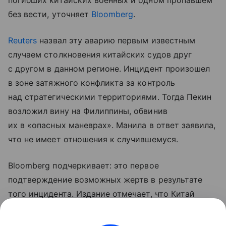
погибших китайских военных и одном пропавшем
без вести, уточняет
Bloomberg
.
Reuters
назвал эту аварию первым известным
случаем столкновения китайских судов друг
с другом в данном регионе. Инцидент произошел
в зоне затяжного конфликта за контроль
над стратегическими территориями. Тогда Пекин
возложил вину на Филиппины, обвинив
их в «опасных маневрах». Манила в ответ заявила,
что не имеет отношения к случившемуся.
Bloomberg подчеркивает: это первое
подтверждение возможных жертв в результате
того инцидента. Издание отмечает, что Китай
впервые с 2001 года официально признал потери
во время операции или столкновения в Южно-