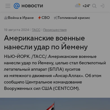
+24°
Война в Иране
СВО
Топливный кризис
19 августа 2024
ТАСС
Происшествия
Американские военные
нанесли удар по Йемену
НЬЮ-ЙОРК. /ТАСС/. Американские военные
нанесли удар по Йемену, целью стал беспилотный
летательный аппарат (БПЛА) хуситов
из мятежного движения «Ансар Аллах». Об этом
сообщило Центральное командование
Вооруженных сил США (CENTCOM).