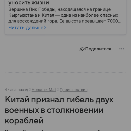
уносить жизни
Вершина Пик Победы, находящаяся на границе
Кыргызстана и Китая — одна из наиболее опасных
для восхождений гора. Ее высота превышает 7000
метров, а северное расположение на стыке двух
Читать дальше
климатических поясов делает пик абсолютно
непредсказуемым в плане погоды. Вот почему
название этой горы так часто связано трагическими
Поделиться
событиями.
4 часа назад
Новости Mail
Происшествия
Китай признал гибель двух
военных в столкновении
кораблей