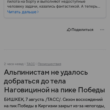
пилота на борту и выполняют недоступные
человеку задачи, казались фантастикой. А теперь
они стали реальностью: собрали главное о
Читать дальше
беспилотных летательных аппаратах (БПЛА) и о
том, для чего они нужны.
Поделиться
2 часа назад
ТАСС
Происшествия
Альпинистам не удалось
добраться до тела
Наговициной на пике Победы
БИШКЕК, 7 августа. /ТАСС/. Сезон восхождений
на пик Победы в Киргизии закрыт из-за непогоды,