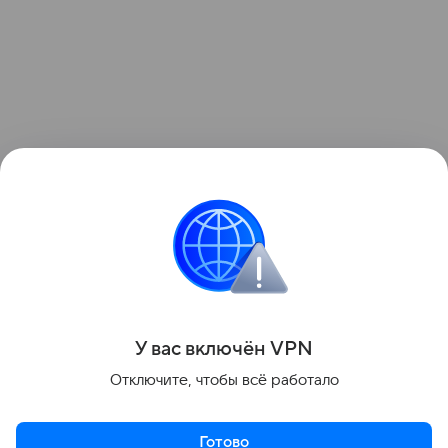
Бригада скорой помощи прибыла через 10 минут
после вызова. По сообщениям из соцсетей,
девушку удалось спасти.
Поделиться
У вас включ
ён
V
P
N
Отключите, чтобы всё работало
Готово