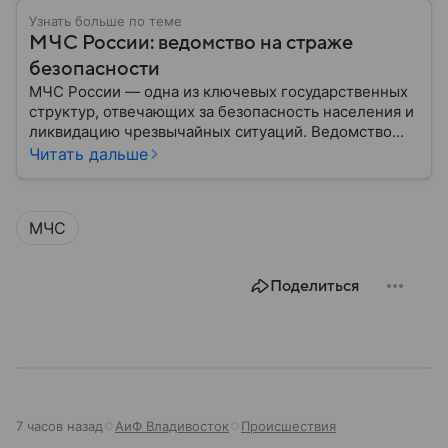
Узнать больше по теме
МЧС России: ведомство на страже
безопасности
МЧС России — одна из ключевых государственных
структур, отвечающих за безопасность населения и
ликвидацию чрезвычайных ситуаций. Ведомство
играет важную роль в защите граждан от
Читать дальше
природных катастроф, техногенных аварий и других
угроз. В этом материале разбираем, что
представляет собой МЧС, как оно устроено, какие
МЧС
задачи выполняет и какую роль играет в
современной России.
Поделиться
7 часов назад
АиФ Владивосток
Происшествия