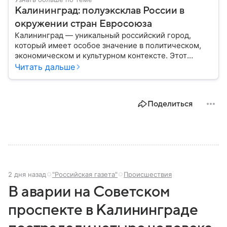
Калининград: полуэксклав России в
окружении стран Евросоюза
Калининград — уникальный российский город,
который имеет особое значение в политическом,
экономическом и культурном контексте. Этот
город, расположенный в самом сердце Европы,
Читать дальше
остается частью России — эксклавом, отделенным
от основной территории страны. В материале —
главное об этом населенном пункте.
Поделиться
2 дня назад
"Российская газета"
Происшествия
В аварии на Советском
проспекте в Калининграде