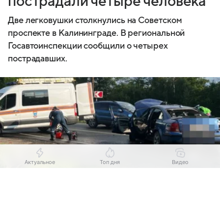
пострадали четыре человека
Две легковушки столкнулись на Советском
проспекте в Калининграде. В региональной
Госавтоинспекции сообщили о четырех
пострадавших.
Актуальное
Топ дня
Видео
Выберите комментарий
Выберите комментарий
Выберите комментарий
Информация полезная и актуальная
Информация полезная и актуальная
Информация полезная и актуальная
Источник:
"Российская газета"