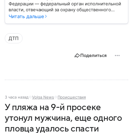
Федерации — федеральный орган исполнительной
власти, отвечающий за охрану общественного
порядка, борьбу с преступностью, обеспечение
Читать дальше
безопасности граждан и реализацию
государственной политики в сфере внутренних дел.
В материале рассказываем, чем занимается МВД
ДТП
России, какие задачи выполняет министерство, как
устроена его структура, кто возглавляет ведомство
и какие полномочия оно имеет.
Поделиться
3 часа назад
Volga News
Происшествия
У пляжа на 9-й просеке
утонул мужчина, еще одного
пловца удалось спасти