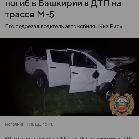
погиб в Башкирии в ДТП на
трассе М-5
Его подрезал водитель автомобиля «Киа Рио».
Источник:
ГИБДД по РБ
60-летний водитель GMC погиб в Башкирии в ДТП