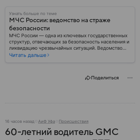
Узнать больше по теме
МЧС России: ведомство на страже
безопасности
МЧС России — одна из ключевых государственных
структур, отвечающих за безопасность населения и
ликвидацию чрезвычайных ситуаций. Ведомство
играет важную роль в защите граждан от
Читать дальше
природных катастроф, техногенных аварий и других
угроз. В этом материале разбираем, что
представляет собой МЧС, как оно устроено, какие
Поделиться
задачи выполняет и какую роль играет в
современной России.
16 часов назад
АиФ Уфа
Происшествия
60-летний водитель GMC