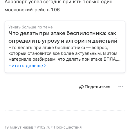
Аэропорт успел сегодня принять только один
московский рейс в 1.06.
Узнать больше по теме
Что делать при атаке беспилотника: как
определить угрозу и алгоритм действий
Что делать при атаке беспилотника — вопрос,
который становится все более актуальным. В этом
материале разбираем, что делать при атаке БПЛА,
как распознать угрозу, какие действия предпринять
Читать дальше
на улице и в помещении, а также что известно о
компенсации ущерба.
Поделиться
19 минут назад
V102.ru
Происшествия