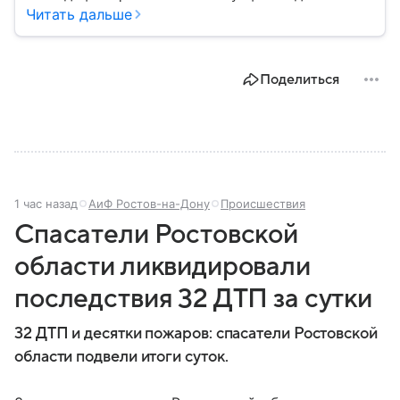
играет важную роль в защите граждан от
Читать дальше
природных катастроф, техногенных аварий и других
угроз. В этом материале разбираем, что
представляет собой МЧС, как оно устроено, какие
Поделиться
задачи выполняет и какую роль играет в
современной России.
1 час назад
АиФ Ростов-на-Дону
Происшествия
Спасатели Ростовской
области ликвидировали
последствия 32 ДТП за сутки
32 ДТП и десятки пожаров: спасатели Ростовской
области подвели итоги суток.