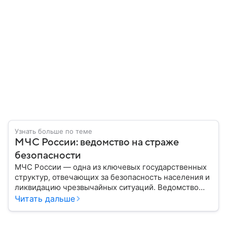
Узнать больше по теме
МЧС России: ведомство на страже
безопасности
МЧС России — одна из ключевых государственных
структур, отвечающих за безопасность населения и
ликвидацию чрезвычайных ситуаций. Ведомство
играет важную роль в защите граждан от
Читать дальше
природных катастроф, техногенных аварий и других
угроз. В этом материале разбираем, что