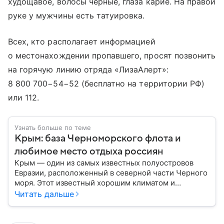
худощавое, волосы черные, глаза карие. На правой
руке у мужчины есть татуировка.
Всех, кто располагает информацией
о местонахождении пропавшего, просят позвонить
на горячую линию отряда «ЛизаАлерт»:
8 800 700−54−52
(бесплатно на территории РФ)
или 112.
Узнать больше по теме
Крым: база Черноморского флота и
любимое место отдыха россиян
Крым — один из самых известных полуостровов
Евразии, расположенный в северной части Черного
моря. Этот известный хорошим климатом и
красивой природой регион имеет также огромное
Читать дальше
историческое, военное и экономическое значение.
На протяжении веков Крым переходил от одного
государства к другому, а его географическое