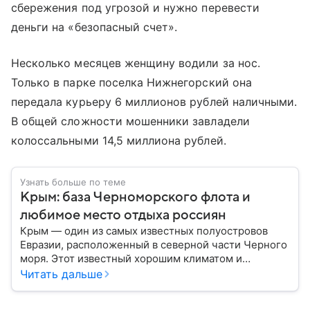
сбережения под угрозой и нужно перевести
деньги на «безопасный счет».
Несколько месяцев женщину водили за нос.
Только в парке поселка Нижнегорский она
передала курьеру 6 миллионов рублей наличными.
В общей сложности мошенники завладели
колоссальными 14,5 миллиона рублей.
Узнать больше по теме
Крым: база Черноморского флота и
любимое место отдыха россиян
Крым — один из самых известных полуостровов
Евразии, расположенный в северной части Черного
моря. Этот известный хорошим климатом и
красивой природой регион имеет также огромное
Читать дальше
историческое, военное и экономическое значение.
На протяжении веков Крым переходил от одного