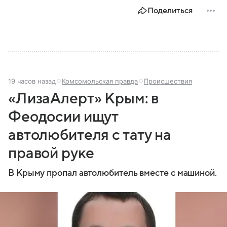
государства к другому, а его географическое
Поделиться
положение сделало полуостров ключевой точкой
по контролю Черного моря.
19 часов назад
Комсомольская правда
Происшествия
«ЛизаАлерт» Крым: в
Феодосии ищут
автолюбителя с тату на
правой руке
В Крыму пропал автолюбитель вместе с машиной.