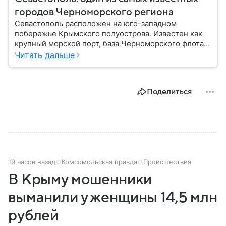
городов Черноморского региона
Севастополь расположен на юго-западном
побережье Крымского полуострова. Известен как
крупный морской порт, база Черноморского флота и
город с богатой военной историей, сыгравший
Читать дальше
важную роль в событиях Крымской, Великой
Отечественной войн и современной истории. В
материале — главное об этом городе федерального
Поделиться
значения.
19 часов назад
Комсомольская правда
Происшествия
В Крыму мошенники
выманили у женщины 14,5 млн
рублей