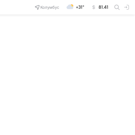
Колумбус
+31°
81.41