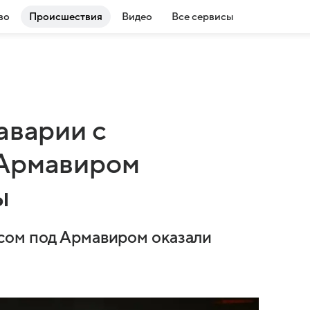
во
Происшествия
Видео
Все сервисы
аварии с
 Армавиром
ы
сом под Армавиром оказали