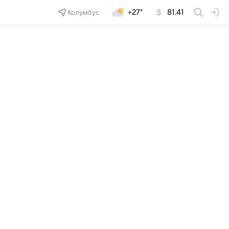
Колумбус
+27°
81.41