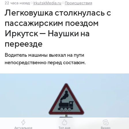
22 часа назад
IrkutskMedia.ru
Происшествия
Легковушка столкнулась с
пассажирским поездом
Иркутск — Наушки на
переезде
Водитель машины выехал на пути
непосредственно перед составом.
Актуальное
Топ дня
Видео