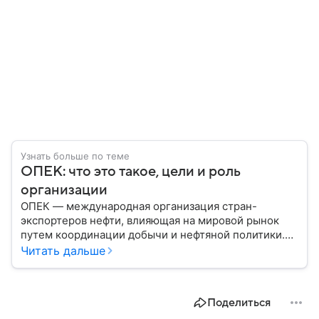
Узнать больше по теме
ОПЕК: что это такое, цели и роль
организации
ОПЕК — международная организация стран-
экспортеров нефти, влияющая на мировой рынок
путем координации добычи и нефтяной политики.
Решения ОПЕК регулярно отражаются на ценах
Читать дальше
нефти, а значит — на экономике многих государств.
Собрали главное об этом важном объединении.
Поделиться