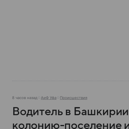
8 часов назад
АиФ Уфа
Происшествия
Водитель в Башкирии
колонию-поселение и