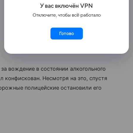
У вас включ
ён
V
P
N
Отключите, чтобы всё работало
Готово
за вождение в состоянии алкогольного
л конфискован. Несмотря на это, спустя
 Дорожные полицейские остановили его