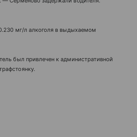
к — Серменово задержали водителя.
0.230 мг/л алкоголя в выдыхаемом
итель был привлечен к административной
трафстоянку.