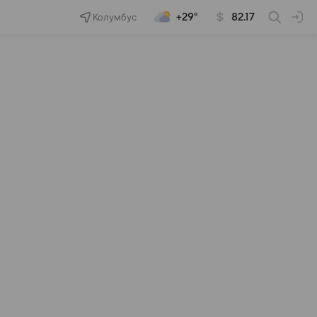
Колумбус
+29°
82.17