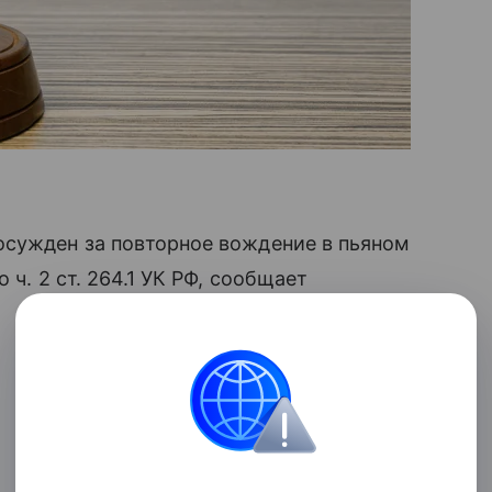
осужден за повторное вождение в пьяном
 ч. 2 ст. 264.1 УК РФ, сообщает