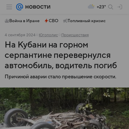
+23°
Война в Иране
СВО
Топливный кризис
4 сентября 2024
Югополис
Происшествия
На Кубани на горном
серпантине перевернулся
автомобиль, водитель погиб
Причиной аварии стало превышение скорости.