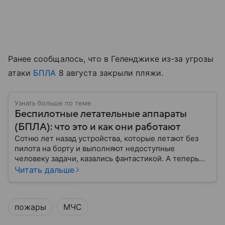
Ранее сообщалось, что в Геленджике из-за угрозы
атаки
БПЛА
8 августа закрыли пляжи.
Узнать больше по теме
Беспилотные летательные аппараты
(БПЛА): что это и как они работают
Сотню лет назад устройства, которые летают без
пилота на борту и выполняют недоступные
человеку задачи, казались фантастикой. А теперь
они стали реальностью: собрали главное о
Читать дальше
беспилотных летательных аппаратах (БПЛА) и о
том, для чего они нужны.
пожары
МЧС