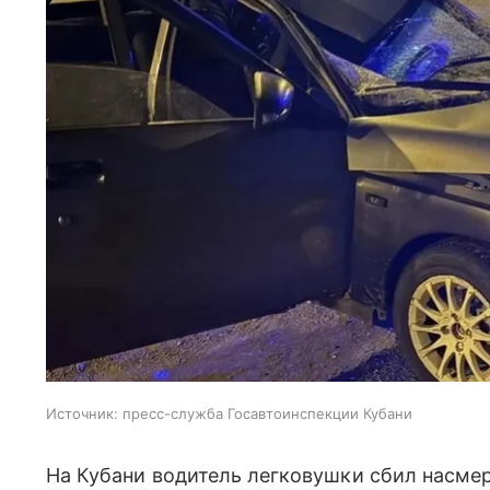
Источник:
пресс-служба Госавтоинспекции Кубани
На Кубани водитель легковушки сбил насме