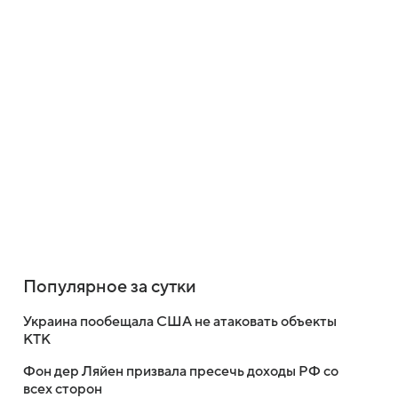
Популярное за сутки
Украина пообещала США не атаковать объекты
КТК
Фон дер Ляйен призвала пресечь доходы РФ со
всех сторон