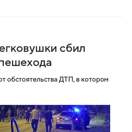
легковушки сбил
 пешехода
т обстоятельства ДТП, в котором