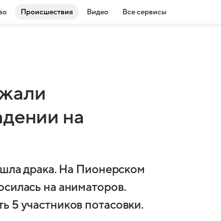
во
Происшествия
Видео
Все сервисы
ржали
адении на
ошла драка. На Пионерском
осилась на аниматоров.
ь 5 участников потасовки.