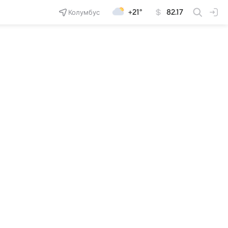
Колумбус
+21°
82.17