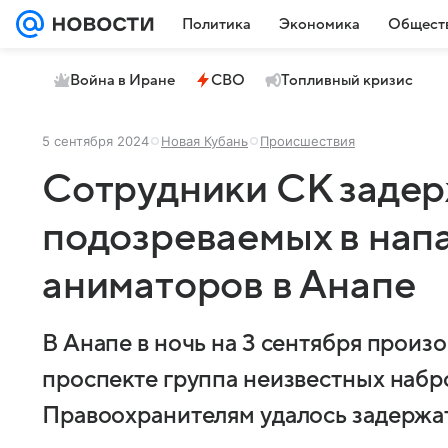
Политика
Экономика
Общест
Война в Иране
СВО
Топливный кризис
5 сентября 2024
Новая Кубань
Происшествия
Сотрудники СК заде
подозреваемых в нап
аниматоров в Анапе
В Анапе в ночь на 3 сентября произ
проспекте группа неизвестных набр
Правоохранителям удалось задержат