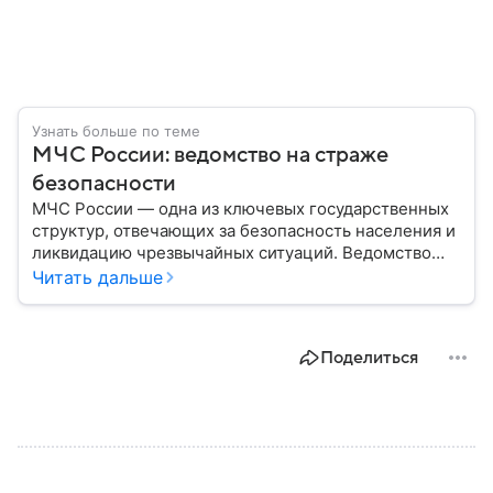
Узнать больше по теме
МЧС России: ведомство на страже
безопасности
МЧС России — одна из ключевых государственных
структур, отвечающих за безопасность населения и
ликвидацию чрезвычайных ситуаций. Ведомство
играет важную роль в защите граждан от
Читать дальше
природных катастроф, техногенных аварий и других
угроз. В этом материале разбираем, что
представляет собой МЧС, как оно устроено, какие
Поделиться
задачи выполняет и какую роль играет в
современной России.