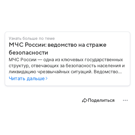
Узнать больше по теме
МЧС России: ведомство на страже
безопасности
МЧС России — одна из ключевых государственных
структур, отвечающих за безопасность населения и
ликвидацию чрезвычайных ситуаций. Ведомство
играет важную роль в защите граждан от
Читать дальше
природных катастроф, техногенных аварий и других
угроз. В этом материале разбираем, что
представляет собой МЧС, как оно устроено, какие
Поделиться
задачи выполняет и какую роль играет в
современной России.