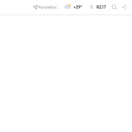
Колумбус
+29°
82.17