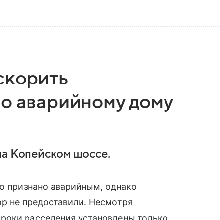
скорить
по аварийному дому
на Копейском шоссе.
ло признано аварийным, однако
ор не предоставили. Несмотря
роки расселения установлены только