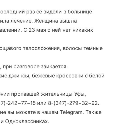
последний раз ее видели в больнице
дила лечение. Женщина вышла
влении. С 23 мая о ней нет никаких
удощавого телосложения, волосы темные
 при разговоре заикается.
ские джинсы, бежевые кроссовки с белой
ении пропавшей жительницы Уфы,
47)-242−77−15 или 8-(347)-279−32−92.
ние вы можете в нашем Telegram. Также
е и Одноклассниках.