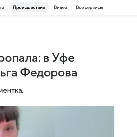
во
Происшествия
Видео
Все сервисы
ропала: в Уфе
льга Федорова
иентка.