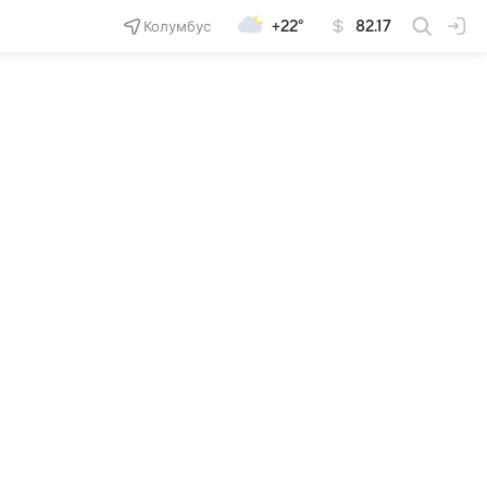
Колумбус
+22°
82.17