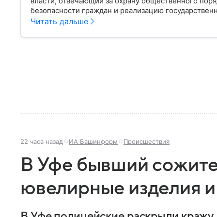
власти, отвечающий за охрану общественного поря
безопасности граждан и реализацию государственн
материале рассказываем, чем занимается МВД Росс
Читать дальше
устроена его структура, кто возглавляет ведомств
22 часа назад
ИА Башинформ
Происшествия
В Уфе бывший сожител
ювелирные изделия и
В Уфе полицейские раскрыли кражу,