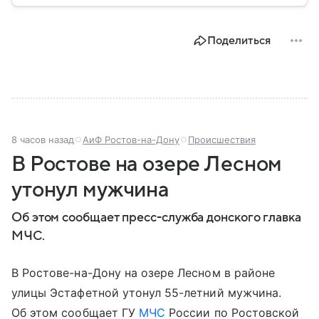
историческое, военное и экономическое значение.
На протяжении веков Крым переходил от одного
государства к другому, а его географическое
Поделиться
положение сделало полуостров ключевой точкой
по контролю Черного моря.
8 часов назад
АиФ Ростов-на-Дону
Происшествия
В Ростове на озере Лесном
утонул мужчина
Об этом сообщает пресс-служба донского главка
МЧС.
В Ростове-на-Дону на озере Лесном в районе
улицы Эстафетной утонул 55-летний мужчина.
Об этом сообщает ГУ
МЧС
России по Ростовской