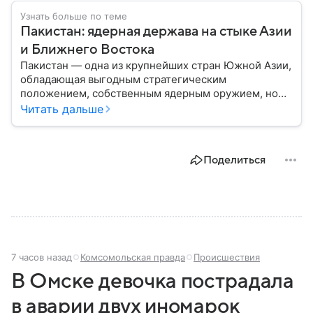
Узнать больше по теме
Пакистан: ядерная держава на стыке Азии
и Ближнего Востока
Пакистан — одна из крупнейших стран Южной Азии,
обладающая выгодным стратегическим
положением, собственным ядерным оружием, но
сложной внутренней и внешнеполитической
Читать дальше
повесткой. Государство играет важную роль в
региональной безопасности и соперничает с
ближайшим соседом — Индией.
Поделиться
7 часов назад
Комсомольская правда
Происшествия
В Омске девочка пострадала
в аварии двух иномарок