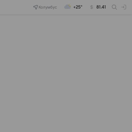
Колумбус
+25°
81.41