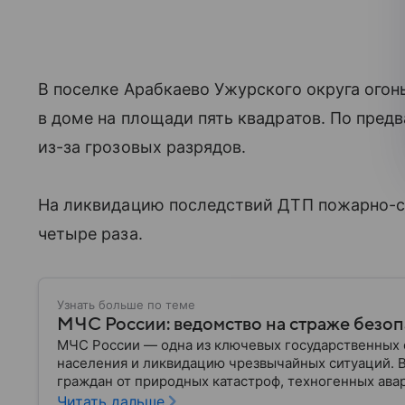
В поселке Арабкаево Ужурского округа ого
в доме на площади пять квадратов. По пре
из-за грозовых разрядов.
На ликвидацию последствий ДТП пожарно-с
четыре раза.
Узнать больше по теме
МЧС России: ведомство на страже безо
МЧС России — одна из ключевых государственных 
населения и ликвидацию чрезвычайных ситуаций. 
граждан от природных катастроф, техногенных авар
разбираем, что представляет собой МЧС, как оно у
Читать дальше