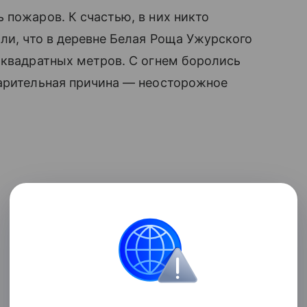
 пожаров. К счастью, в них никто
ли, что в деревне Белая Роща Ужурского
 квадратных метров. С огнем боролись
варительная причина — неосторожное