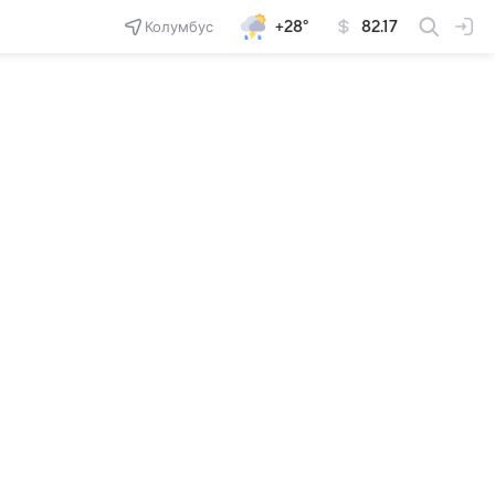
Колумбус
+28°
82.17