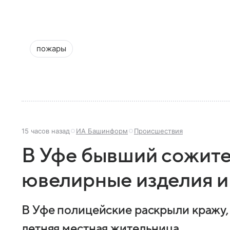
пожары
15 часов назад
ИА Башинформ
Происшествия
В Уфе бывший сожител
ювелирные изделия и
В Уфе полицейские раскрыли кражу,
летняя местная жительница.