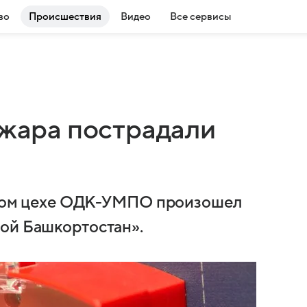
во
Происшествия
Видео
Все сервисы
ожара пострадали
ейном цехе ОДК-УМПО произошел
ой Башкортостан».