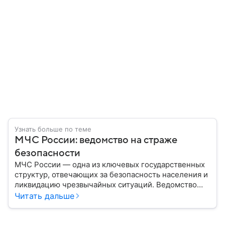
Узнать больше по теме
МЧС России: ведомство на страже
безопасности
МЧС России — одна из ключевых государственных
структур, отвечающих за безопасность населения и
ликвидацию чрезвычайных ситуаций. Ведомство
играет важную роль в защите граждан от
Читать дальше
природных катастроф, техногенных аварий и других
угроз. В этом материале разбираем, что
представляет собой МЧС, как оно устроено, какие