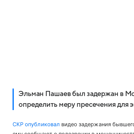
Эльман Пашаев был задержан в Мо
определить меру пресечения для эк
СКР
опубликовал
видео задержания бывшего
ему сообщают о подозрении в мошенничестве