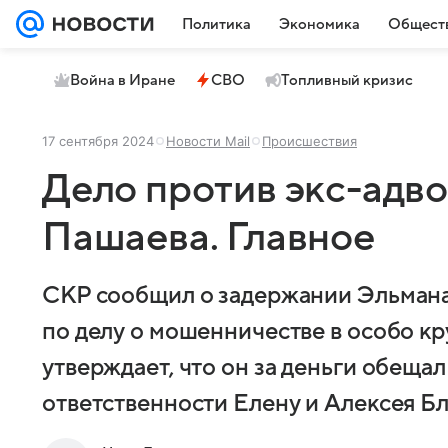
Политика
Экономика
Общест
Война в Иране
СВО
Топливный кризис
17 сентября 2024
Новости Mail
Происшествия
Дело против экс-адв
Пашаева. Главное
СКР сообщил о задержании Эльмана
по делу о мошенничестве в особо к
утверждает, что он за деньги обеща
ответственности Елену и Алексея Б