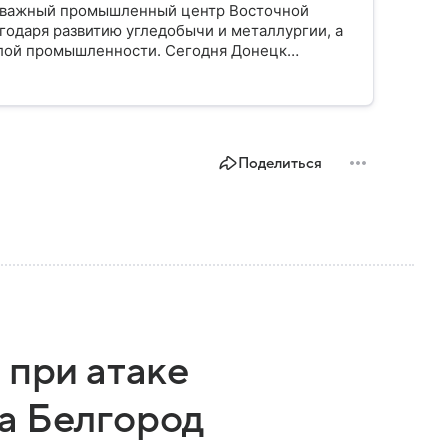
и важный промышленный центр Восточной
агодаря развитию угледобычи и металлургии, а
елой промышленности. Сегодня Донецк
а: собрали о нем главное.
Поделиться
 при атаке
а Белгород