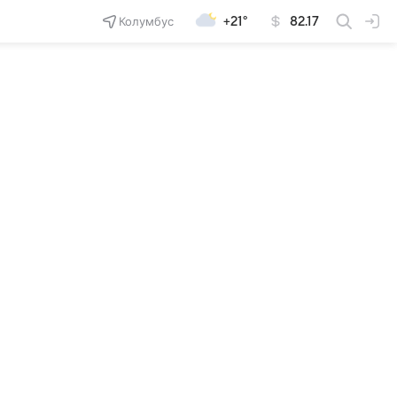
Колумбус
+21°
82.17