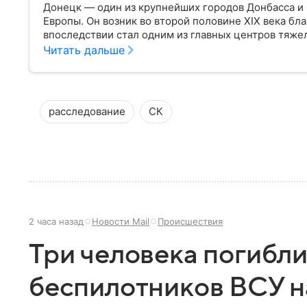
Донецк — один из крупнейших городов Донбасса 
Европы. Он возник во второй половине XIX века бл
впоследствии стал одним из главных центров тяж
остается одним из самых известных городов регион
Читать дальше
расследование
СК
2 часа назад
Новости Mail
Происшествия
Три человека погибли
беспилотников ВСУ н