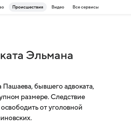
во
Происшествия
Видео
Все сервисы
оката Эльмана
 Пашаева, бывшего адвоката,
рупном размере. Следствие
л освободить от уголовной
линовских.