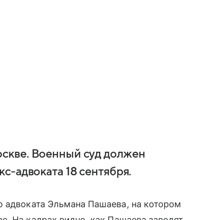
скве. Военный суд должен
с-адвоката 18 сентября.
 адвоката Эльмана Пашаева, на котором
. На кадрах видно, как Пашаева заводят