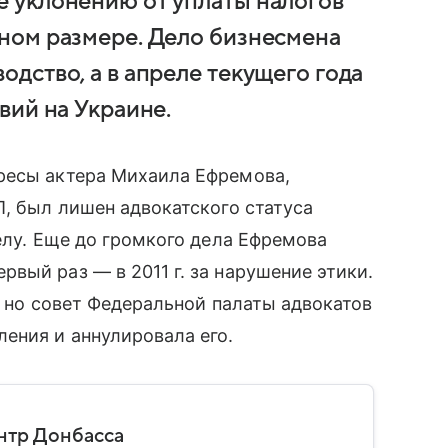
е уклонению от уплаты налогов
пном размере. Дело бизнесмена
одство, а в апреле текущего года
вий на Украине.
ересы актера Михаила Ефремова,
П, был лишен адвокатского статуса
елу.
Еще до громкого дела Ефремова
вый раз — в 2011 г. за нарушение этики.
, но совет Федеральной палаты адвокатов
ения и аннулировала его.
нтр Донбасса